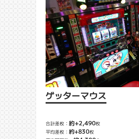
ゲッターマウス
約+2,490
合計差枚：
枚
約+830
平均差枚：
枚