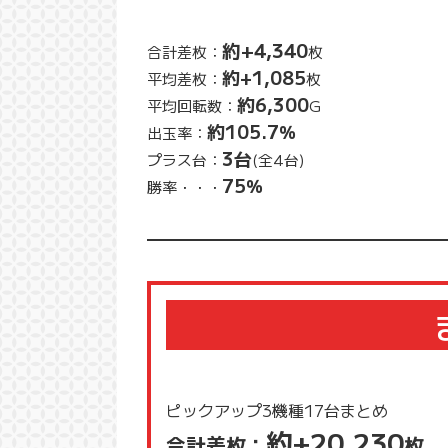
約+4,340
合計差枚：
枚
約+1,085
平均差枚：
枚
約6,300
平均回転数：
G
約105.7％
出玉率：
3台
プラス台：
(全4台)
75％
勝率・・・
ピックアップ3機種17台まとめ
約+20,230
合計差枚：
枚