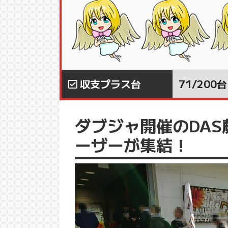
収支プラス台
71/200台
ダブジャ開催のDAS
ーザーが集結！