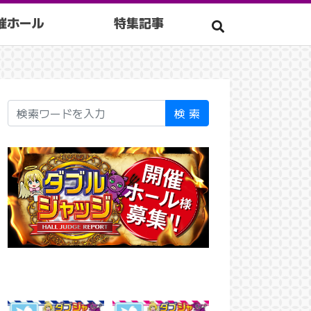
催ホール
特集記事