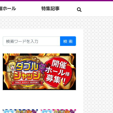
催ホール
特集記事