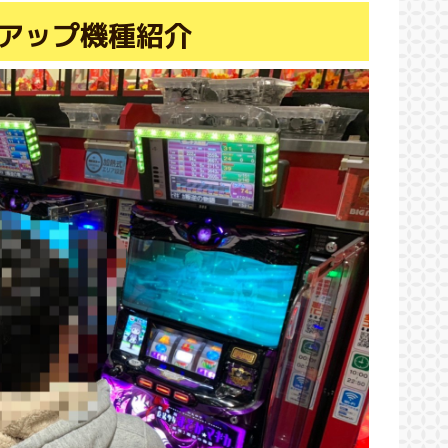
アップ機種紹介