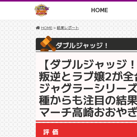
HOME
HOME
>
結果レポート
ダブルジャッジ！
【ダブルジャッジ！
叛逆とラブ嬢2が全
ジャグラーシリーズ
種からも注目の結果！
マーチ高崎おおや
評価