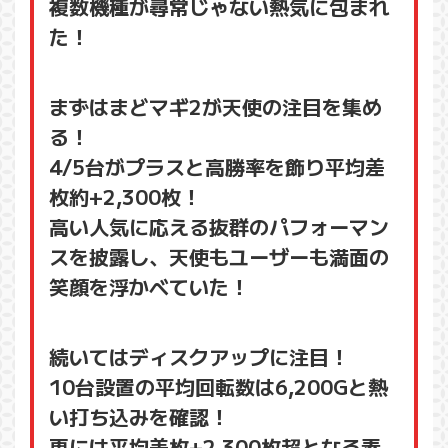
複数機種が尋常じゃない熱気に包まれ
た！
まずはまどマギ2が天使の注目を集め
る！
4/5台がプラスと高勝率を飾り平均差
枚約+2,300枚！
高い人気に応える抜群のパフォーマン
スを披露し、天使もユーザーも満面の
笑顔を浮かべていた！
続いてはディスクアップに注目！
10台設置の平均回転数は6,200Gと熱
い打ち込みを確認！
更には平均差枚+2,300枚超となる素