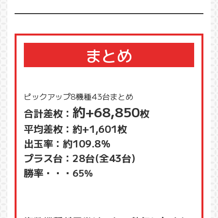
まとめ
ピックアップ8機種43台まとめ
約+68,850
合計差枚：
枚
平均差枚：
約+1,601
枚
出玉率：
約109.8％
プラス台：
28台
(全43台)
勝率・・・
65％