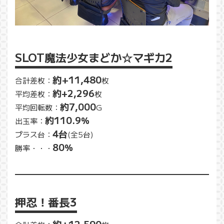
SLOT魔法少女まどか☆マギカ2
約+11,480
合計差枚：
枚
約+2,296
平均差枚：
枚
約7,000
平均回転数：
G
約110.9％
出玉率：
4台
プラス台：
(全5台)
80％
勝率・・・
押忍！番長3
約+12,590