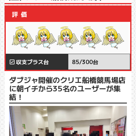
評価
収支プラス台
85/300台
ダブジャ開催のクリエ船橋競馬場店
に朝イチから35名のユーザーが集
結！