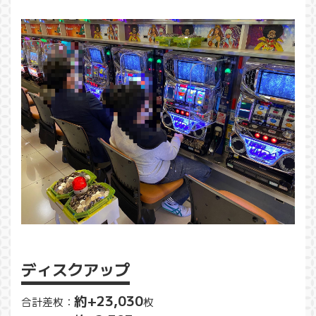
ディスクアップ
約+23,030
合計差枚：
枚