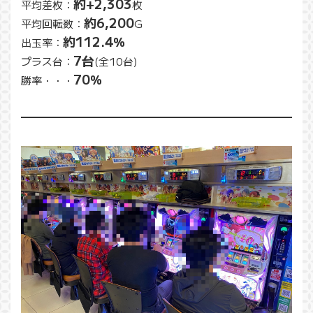
約+2,303
平均差枚：
枚
約6,200
平均回転数：
G
約112.4％
出玉率：
7台
プラス台：
(全10台)
70％
勝率・・・