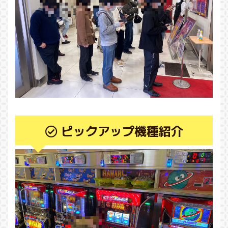
ピックアップ機種紹介