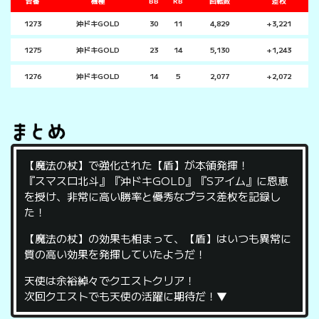
台番
機種
BB
RB
回転数
差枚
1273
沖ドキGOLD
30
11
4,829
+3,221
1275
沖ドキGOLD
23
14
5,130
+1,243
1276
沖ドキGOLD
14
5
2,077
+2,072
【魔法の杖】で強化された【盾】が本領発揮！
『スマスロ北斗』『沖ドキGOLD』『Sアイム』に恩恵
を授け、非常に高い勝率と優秀なプラス差枚を記録し
た！
【魔法の杖】の効果も相まって、【盾】はいつも異常に
質の高い効果を発揮していたようだ！
天使は余裕綽々でクエストクリア！
次回クエストでも天使の活躍に期待だ！▼