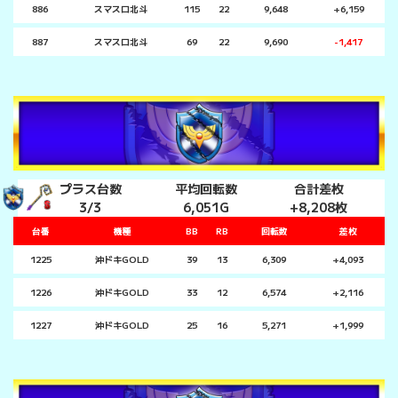
886
スマスロ北斗
115
22
9,648
+6,159
887
スマスロ北斗
69
22
9,690
-1,417
プラス台数
平均回転数
合計差枚
3/3
6,051G
+8,208枚
台番
機種
BB
RB
回転数
差枚
1225
沖ドキGOLD
39
13
6,309
+4,093
1226
沖ドキGOLD
33
12
6,574
+2,116
1227
沖ドキGOLD
25
16
5,271
+1,999