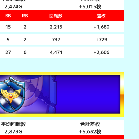
2,474G
+5,015枚
BB
RB
回転数
差枚
15
2
2,215
+1,680
5
2
737
+729
27
6
4,471
+2,606
平均回転数
合計差枚
2,873G
+5,632枚