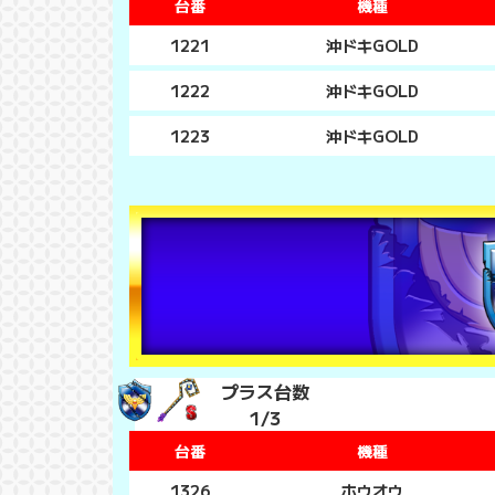
台番
機種
1221
沖ドキGOLD
1222
沖ドキGOLD
1223
沖ドキGOLD
プラス台数
1/3
台番
機種
1326
ホウオウ