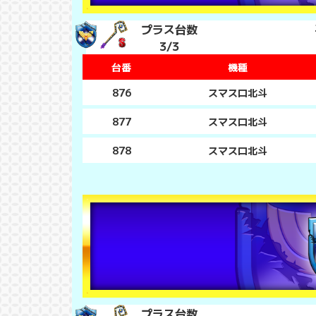
プラス台数
3/3
台番
機種
876
スマスロ北斗
877
スマスロ北斗
878
スマスロ北斗
プラス台数