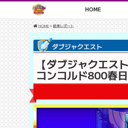
HOME
HOME
>
結果レポート
ダブジャクエスト
【ダブジャクエスト！
コンコルド800春日