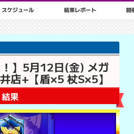
スケジュール
結果レポート
開
】5月12日(金) メガ
井店+【盾×5 杖S×5】
結果