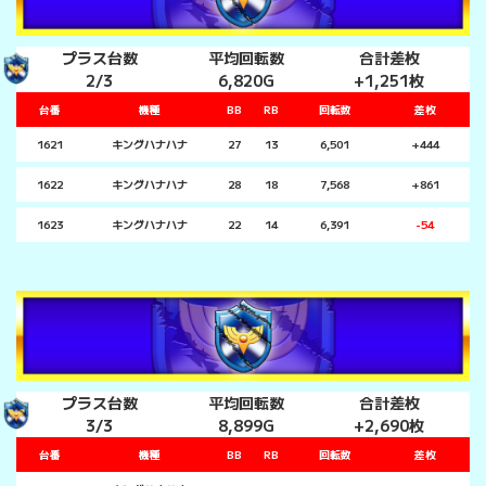
プラス台数
平均回転数
合計差枚
2/3
6,820G
+1,251枚
台番
機種
BB
RB
回転数
差枚
1621
キングハナハナ
27
13
6,501
+444
1622
キングハナハナ
28
18
7,568
+861
1623
キングハナハナ
22
14
6,391
-54
プラス台数
平均回転数
合計差枚
3/3
8,899G
+2,690枚
台番
機種
BB
RB
回転数
差枚