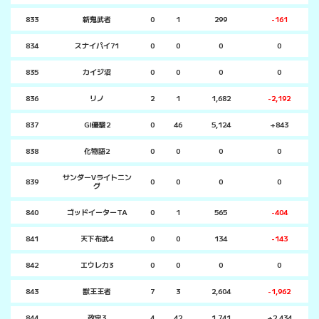
833
新鬼武者
0
1
299
-161
834
スナイパイ71
0
0
0
0
835
カイジ沼
0
0
0
0
836
リノ
2
1
1,682
-2,192
837
GI優駿2
0
46
5,124
+843
838
化物語2
0
0
0
0
サンダーVライトニン
839
0
0
0
0
グ
840
ゴッドイーターTA
0
1
565
-404
841
天下布武4
0
0
134
-143
842
エウレカ3
0
0
0
0
843
獣王王者
7
3
2,604
-1,962
844
政宗3
4
42
1,741
+2,434