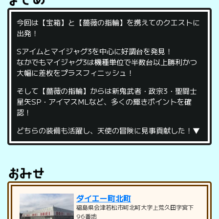
今回は【宝箱】と【薔薇の指輪】を携えてのクエストに
出発！
Sアイムとマイジャグ3を中心に好調台を発見！
なかでもマイジャグ3は機種単位で半数台以上勝利かつ
大幅に差枚をプラスフィニッシュ！
そして【薔薇の指輪】からは新鬼武者・政宗3・聖闘士
星矢SP・アイマスMLなど、多くの輝きポイントを確
認！
どちらの装備も活躍し、天使の冒険に見事貢献した！▼
ダイエー町北町
福島県会津若松市町北町大字上荒久田字宮下
96番地