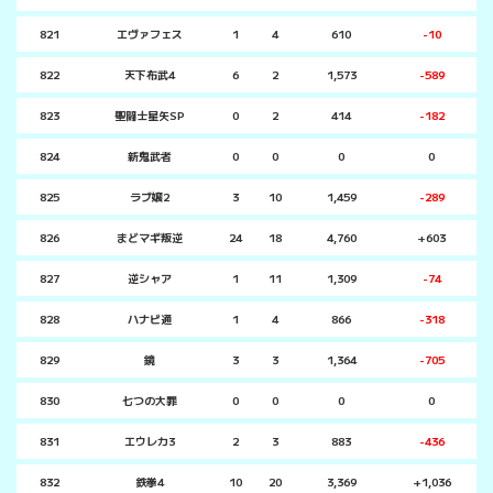
821
エヴァフェス
1
4
610
-10
822
天下布武4
6
2
1,573
-589
823
聖闘士星矢SP
0
2
414
-182
824
新鬼武者
0
0
0
0
825
ラブ嬢2
3
10
1,459
-289
826
まどマギ叛逆
24
18
4,760
+603
827
逆シャア
1
11
1,309
-74
828
ハナビ通
1
4
866
-318
829
鏡
3
3
1,364
-705
830
七つの大罪
0
0
0
0
831
エウレカ3
2
3
883
-436
832
鉄拳4
10
20
3,369
+1,036