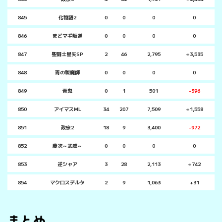
845
化物語2
0
0
0
0
846
まどマギ叛逆
0
0
0
0
847
聖闘士星矢SP
2
46
2,795
+3,535
848
青の祓魔師
0
0
0
0
849
青鬼
0
1
501
-396
850
アイマスML
34
207
7,509
+1,558
851
政宗2
18
9
3,400
-972
852
慶次～武威～
0
0
0
0
853
逆シャア
3
28
2,113
+742
854
マクロスデルタ
2
9
1,063
+31