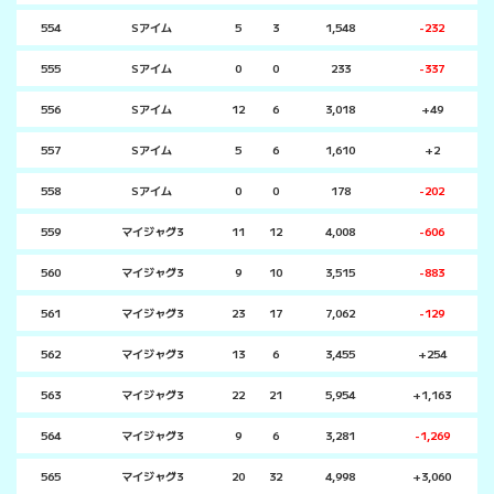
554
Sアイム
5
3
1,548
-232
555
Sアイム
0
0
233
-337
556
Sアイム
12
6
3,018
+49
557
Sアイム
5
6
1,610
+2
558
Sアイム
0
0
178
-202
559
マイジャグ3
11
12
4,008
-606
560
マイジャグ3
9
10
3,515
-883
561
マイジャグ3
23
17
7,062
-129
562
マイジャグ3
13
6
3,455
+254
563
マイジャグ3
22
21
5,954
+1,163
564
マイジャグ3
9
6
3,281
-1,269
565
マイジャグ3
20
32
4,998
+3,060