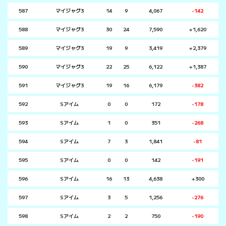
587
マイジャグ3
14
9
4,067
-142
588
マイジャグ3
30
24
7,590
+1,620
589
マイジャグ3
19
9
3,419
+2,379
590
マイジャグ3
22
25
6,122
+1,387
591
マイジャグ3
19
16
6,179
-382
592
Sアイム
0
0
172
-178
593
Sアイム
1
0
351
-268
594
Sアイム
7
3
1,841
-81
595
Sアイム
0
0
142
-191
596
Sアイム
16
13
4,638
+300
597
Sアイム
3
5
1,256
-276
598
Sアイム
2
2
750
-190