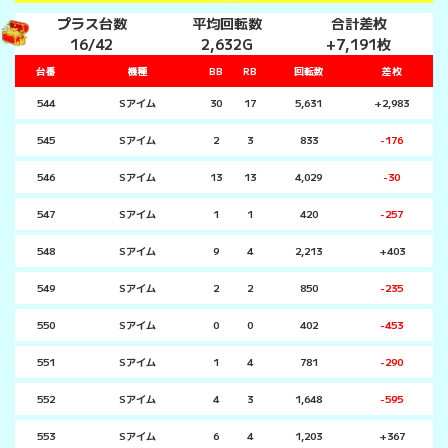
プラス台数
平均回転数
合計差枚
16/42
2,632G
+7,191枚
台番
機種
BB
RB
回転数
差枚
544
Sアイム
30
17
5,631
+2,983
545
Sアイム
2
3
833
-176
546
Sアイム
13
13
4,029
-30
547
Sアイム
1
1
420
-257
548
Sアイム
9
4
2,213
+403
549
Sアイム
2
2
850
-235
550
Sアイム
0
0
402
-453
551
Sアイム
1
4
781
-290
552
Sアイム
4
3
1,648
-595
553
Sアイム
6
4
1,203
+367