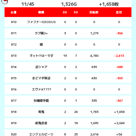
11/45
1,326G
+1,658枚
台番
機種
BB
RB
回転数
差枚
810
ファフナーEXODUS
0
0
0
0
811
ラブ嬢2+
3
5
1,279
-304
812
鏡
0
0
0
0
813
オット!?はーです
19
7
4,780
-2,413
814
逆シャア
0
2
639
-688
815
まどマギ叛逆
2
0
430
-300
816
エヴァAT777
0
0
0
0
817
対魔導学園
0
1
335
-347
818
青鬼
2
26
1,783
+1,658
819
新鬼武者
2
18
1,695
+2,049
820
エンジェルビーツ
8
25
2,614
+54