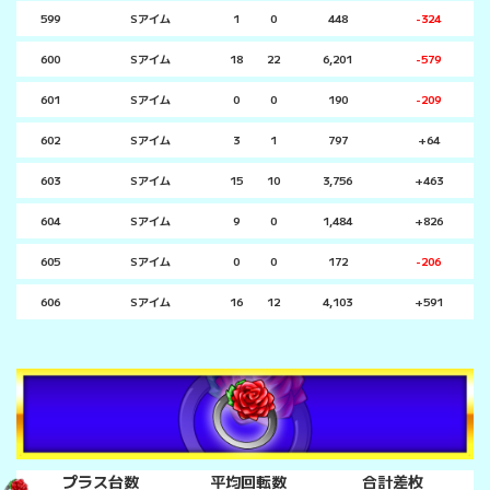
599
Sアイム
1
0
448
-324
600
Sアイム
18
22
6,201
-579
601
Sアイム
0
0
190
-209
602
Sアイム
3
1
797
+64
603
Sアイム
15
10
3,756
+463
604
Sアイム
9
0
1,484
+826
605
Sアイム
0
0
172
-206
606
Sアイム
16
12
4,103
+591
プラス台数
平均回転数
合計差枚