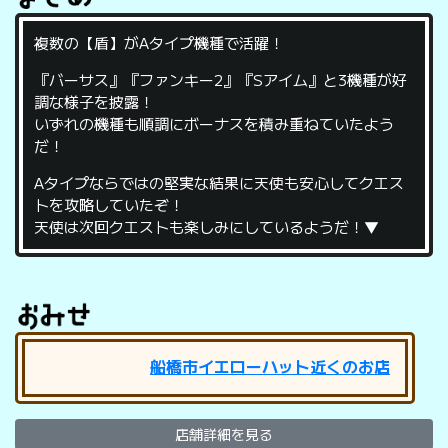
複数の【盾】がAタイプ機種で活躍！
『バーサス』『ファンキー2』『Sアイム』と3機種が好
調な様子を披露！
いずれの機種も順調にボーナスを積み重ねていたよう
だ！
Aタイプならではの堅実な結果に天使も安心してクエス
トを攻略していたぞ！
天使は次回クエストも楽しみにしているようだ！▼
船橋市イエローハット近くのお店
店舗詳細を見る