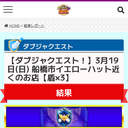
toggle navigation
HOME
>
結果レポート
ダブジャクエスト
【ダブジャクエスト！】3月19
日(日) 船橋市イエローハット近
くのお店【盾×3】
結果