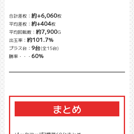
約+6,060
合計差枚：
枚
約+404
平均差枚：
枚
約7,900
平均回転数：
G
約101.7％
出玉率：
9台
プラス台：
(全15台)
60％
勝率・・・
まとめ