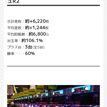
ュR2
約+6,220
合計差枚：
枚
約+1,244
平均差枚：
枚
約6,800
平均回転数：
G
約106.1％
出玉率：
3台
プラス台：
(全5台)
60％
勝率・・・