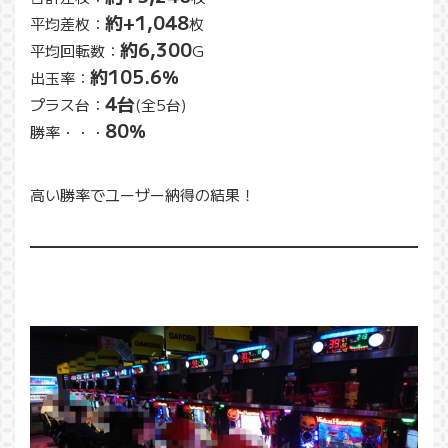
約+1,048
平均差枚：
枚
約6,300
平均回転数：
G
約105.6％
出玉率：
4台
プラス台：
(全5台)
80％
勝率・・・
高い勝率でユーザー納得の結果！