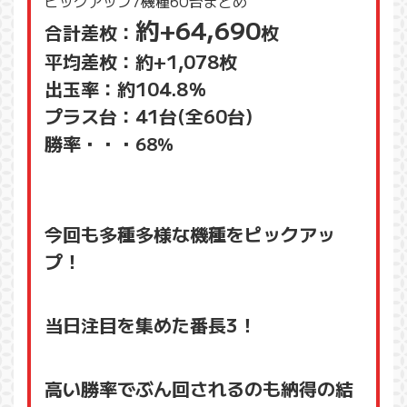
ピックアップ7機種60台まとめ
約+64,690
合計差枚：
枚
平均差枚：
約+1,078
枚
出玉率：
約104.8％
プラス台：
41台
(全60台)
勝率・・・
68％
今回も多種多様な機種をピックアッ
プ！
当日注目を集めた番長3！
高い勝率でぶん回されるのも納得の結