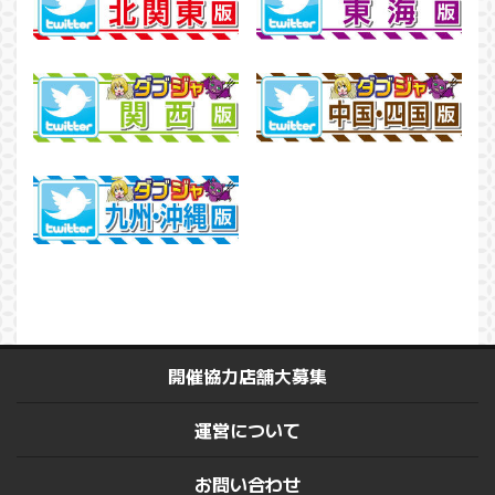
開催協力店舗大募集
運営について
お問い合わせ