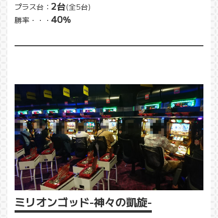
2台
プラス台：
(全5台)
40％
勝率・・・
ミリオンゴッド-神々の凱旋-