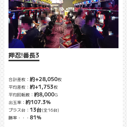
押忍!番長3
約+28,050
合計差枚：
枚
約+1,753
平均差枚：
枚
約8,000
平均回転数：
G
約107.3％
出玉率：
13台
プラス台：
(全16台)
81％
勝率・・・