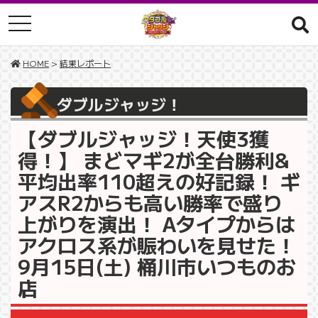
toggle navigation
HOME
>
結果レポート
ダブルジャッジ！
【ダブルジャッジ！天使3獲
得！】 まどマギ2が全台勝利&
平均出率110超えの好記録！ ギ
アスR2からも高い勝率で盛り
上がりを演出！ Aタイプからは
アクロス系が賑わいを見せた！
9月15日(土) 桶川市いつものお
店