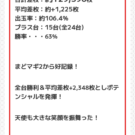
平均差枚：
約+1,225
枚
出玉率：
約106.4％
プラス台：
15台
(全24台)
勝率・・・
63％
まどマギ2から好記録！
全台勝利＆平均差枚
枚としポテ
+2,348
ンシャルを発揮！
天使も大きな笑顔を振舞った！