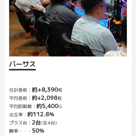
バーサス
約+8,390
合計差枚：
枚
約+2,098
平均差枚：
枚
約5,400
平均回転数：
G
約112.8％
出玉率：
2台
プラス台：
(全4台)
50％
勝率・・・