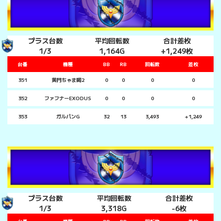
プラス台数
平均回転数
合計差枚
1/3
1,164G
+1,249枚
台番
機種
BB
RB
回転数
差枚
351
黄門ちゃま喝2
0
0
0
0
352
ファフナーEXODUS
0
0
0
0
353
ガルパンG
32
13
3,493
+1,249
プラス台数
平均回転数
合計差枚
1/3
3,318G
-6枚