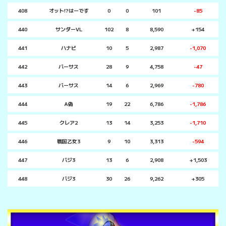
408
オット!?はーです
0
0
101
-85
440
サンダーVL
102
8
8,590
+154
441
ハナビ
10
5
2,987
-1,070
442
バーサス
28
9
4,758
-47
443
バーサス
14
6
2,969
-780
444
A偽
19
22
6,786
-1,786
445
クレア2
13
14
3,253
-1,710
446
戦国乙女3
9
10
3,313
-594
447
バジ3
13
6
2,908
+1,503
448
バジ3
30
26
9,262
+305