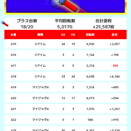
プラス台数
平均回転数
合計差枚
18/20
5,017G
+25,587枚
台番
機種
BB
RB
回転数
差枚
415
Sアイム
24
19
6,920
+2,057
416
Sアイム
3
2
1,124
+798
417
Sアイム
9
5
2,274
-304
418
Sアイム
23
24
6,638
+4,146
419
マイジャグ4
3
3
1,374
+895
420
マイジャグ4
12
17
4,073
+554
421
マイジャグ4
2
3
1,310
+1,207
422
マイジャグ4
0
1
586
+915
423
マイジャグ4
30
19
8,257
+3,328