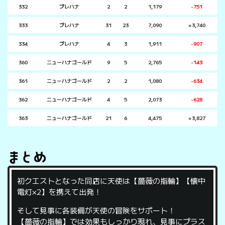
332
プレハナ
2
2
1,179
-751
333
プレハナ
31
23
7,090
+3,740
334
プレハナ
4
3
1,911
-907
360
ニューハナゴールド
9
5
2,765
-143
361
ニューハナゴールド
2
2
1,080
-634
362
ニューハナゴールド
4
5
2,073
-628
363
ニューハナゴールド
21
6
4,475
+3,827
初クエストとなった同店に天使は【薔薇の指輪】【懐中
電灯×2】を携えて出発！
そして見事に各装備が天使の冒険をサポート！
【薔薇の指輪】では効果もしっかり現れ、見事にプラス