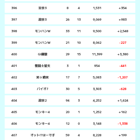
396
吉宗3
8
4
1,531
+354
397
政宗3
26
13
9,069
+983
398
モンハンW
33
11
9,500
+2,548
399
モンハンW
21
10
8,062
-227
400
GI優駿
29
15
11,399
+3,380
401
聖闘士星矢
3
1
954
-441
402
笑ゥ絶笑
17
7
5,083
-1,207
403
バイオ7
30
5
3,303
-628
404
政宗2
94
3
4,252
+1,624
405
モンキー4
20
1
1,252
+162
406
モンキー4
12
0
3,148
-1,338
407
オット!?はーです
59
4
8,228
+199