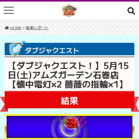
toggle navigation
HOME
>
結果レポート
ダブジャクエスト
【ダブジャクエスト！】5月15
日(土)アムズガーデン石巻店
【懐中電灯×2 薔薇の指輪×1】
結果