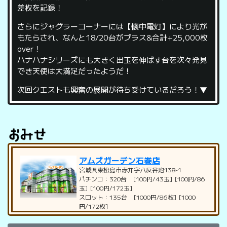
差枚を記録！
さらにジャグラーコーナーには【懐中電灯】により光が
もたらされ、なんと18/20台がプラス&合計+25,000枚
over！
ハナハナシリーズにも大きく出玉を伸ばす台を次々発見
でき天使は大満足だったようだ！
次回クエストも興奮の展開が待ち受けているだろう！▼
アムズガーデン石巻店
宮城県東松島市赤井字八反谷地138-1
パチンコ：320台 [100円/43玉] [100円/86
玉] [100円/172玉]
スロット：135台 [1000円/86枚] [1000
円/172枚]