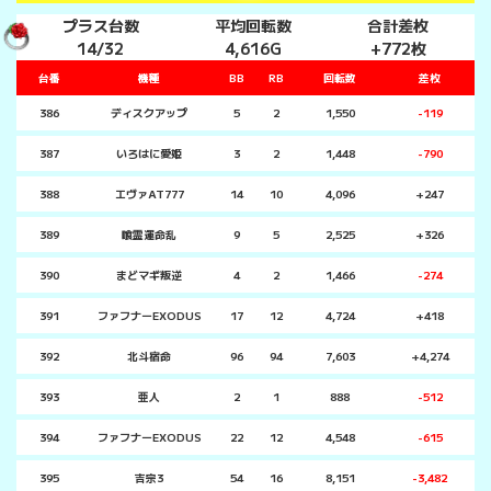
プラス台数
平均回転数
合計差枚
14/32
4,616G
+772枚
台番
機種
BB
RB
回転数
差枚
386
ディスクアップ
5
2
1,550
-119
387
いろはに愛姫
3
2
1,448
-790
388
エヴァAT777
14
10
4,096
+247
389
喰霊運命乱
9
5
2,525
+326
390
まどマギ叛逆
4
2
1,466
-274
391
ファフナーEXODUS
17
12
4,724
+418
392
北斗宿命
96
94
7,603
+4,274
393
亜人
2
1
888
-512
394
ファフナーEXODUS
22
12
4,548
-615
395
吉宗3
54
16
8,151
-3,482