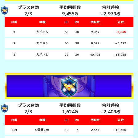
プラス台数
平均回転数
合計差枚
2/3
9,455G
+2,979枚
台番
機種
BB
RB
回転数
差枚
1
カバネリ
51
30
9,067
-1,236
2
カバネリ
60
29
9,099
+1,127
3
カバネリ
77
29
10,198
+3,088
プラス台数
平均回転数
合計差枚
2/3
1,624G
+2,409枚
台番
機種
BB
RB
回転数
差枚
121
S蒼天の拳
10
7
2,561
+1,580