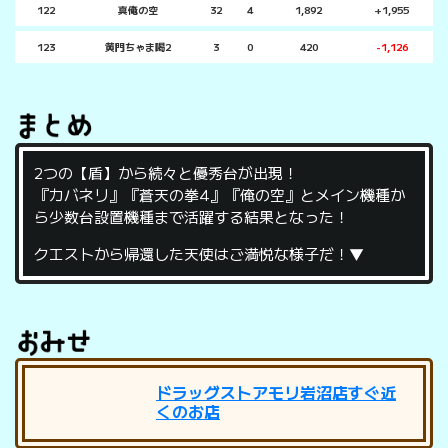
122
真俺の空
32
4
1,892
+1,955
123
黄門ちゃま喝2
3
0
420
-1,126
2つの【盾】から続々と優秀台が出現！
『カバネリ』『蒼天の拳4』『俺の空』とメイン機種か
ら少数台設置機種まで活躍する結果となった！
クエストから帰還した天使はご満悦な様子だ！▼
ドラッグストアモリ岩沼店すぐ近
くのお店