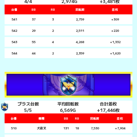
4/4
2,974G
+3,481枚
台番
BB
RB
回転数
差枚
541
37
3
2,759
+309
542
29
2
2,511
+220
543
55
4
4,268
+1,332
544
44
2
2,359
+1,620
プラス台数
平均回転数
合計差枚
5/5
6,569G
+17,446枚
台番
機種
BB
RB
回転数
差枚
510
犬夜叉
131
18
7,530
+7,904