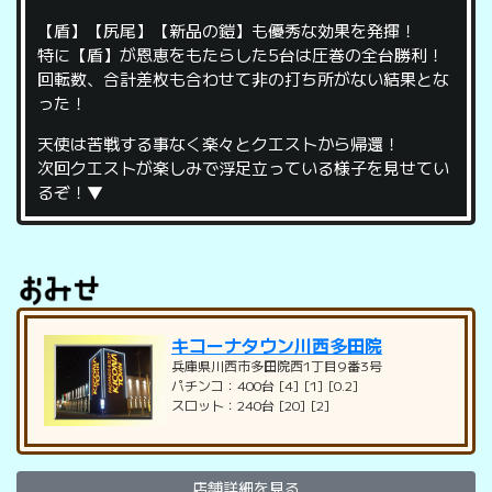
【盾】【尻尾】【新品の鎧】も優秀な効果を発揮！
特に【盾】が恩恵をもたらした5台は圧巻の全台勝利！
回転数、合計差枚も合わせて非の打ち所がない結果とな
った！
天使は苦戦する事なく楽々とクエストから帰還！
次回クエストが楽しみで浮足立っている様子を見せてい
るぞ！▼
キコーナタウン川西多田院
兵庫県川西市多田院西1丁目9番3号
パチンコ：400台 [4] [1] [0.2]
スロット：240台 [20] [2]
店舗詳細を見る