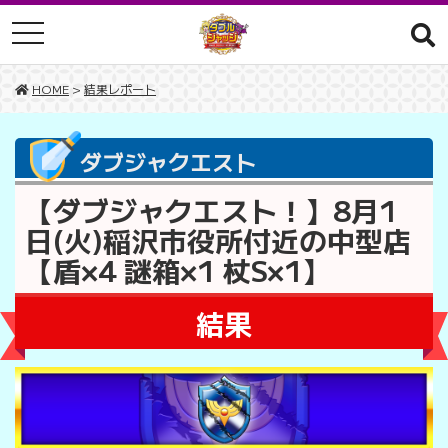
toggle navigation
HOME
>
結果レポート
ダブジャクエスト
【ダブジャクエスト！】8月1
日(火)稲沢市役所付近の中型店
【盾×4 謎箱×1 杖S×1】
結果