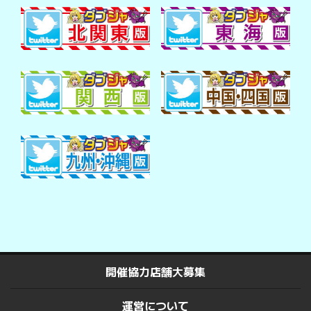
開催協力店舗大募集
運営について