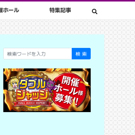
催ホール
特集記事