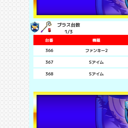
プラス台数
1/3
台番
機種
366
ファンキー2
367
Sアイム
368
Sアイム