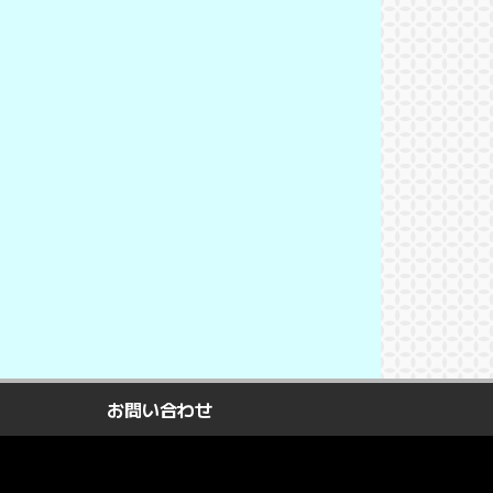
お問い合わせ