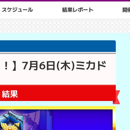
スケジュール
結果レポート
開
！】7月6日(木)ミカド
】
結果