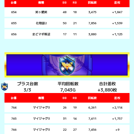
台番
機種
BB
RB
回転数
差枚
654
笑ゥ絶笑
48
18
3,475
+1,847
655
化物語2
50
21
7,856
+1,539
656
まどマギ叛逆
17
11
3,880
+1,125
プラス台数
平均回転数
合計差枚
3/3
7,043G
+3,880枚
台番
機種
BB
RB
回転数
差枚
764
マイジャグ3
26
19
6,261
+2,114
765
マイジャグ3
31
14
7,411
+1,757
766
マイジャグ3
22
27
7,456
+9