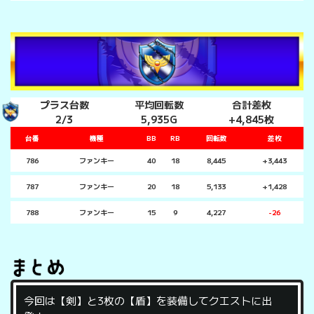
プラス台数
平均回転数
合計差枚
2/3
5,935G
+4,845枚
台番
機種
BB
RB
回転数
差枚
786
ファンキー
40
18
8,445
+3,443
787
ファンキー
20
18
5,133
+1,428
788
ファンキー
15
9
4,227
-26
今回は【剣】と3枚の【盾】を装備してクエストに出