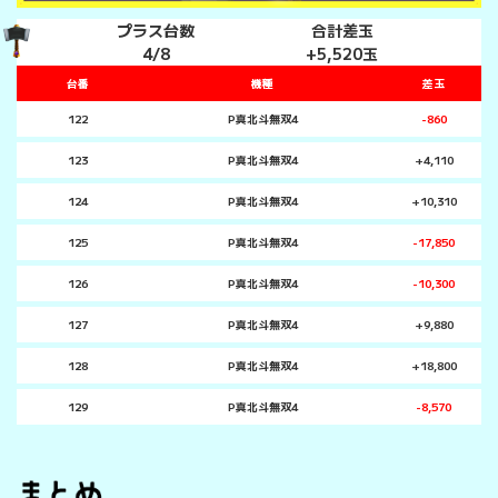
プラス台数
合計差玉
4/8
+5,520玉
台番
機種
差玉
122
P真北斗無双4
-860
123
P真北斗無双4
+4,110
124
P真北斗無双4
+10,310
125
P真北斗無双4
-17,850
126
P真北斗無双4
-10,300
127
P真北斗無双4
+9,880
128
P真北斗無双4
+18,800
129
P真北斗無双4
-8,570