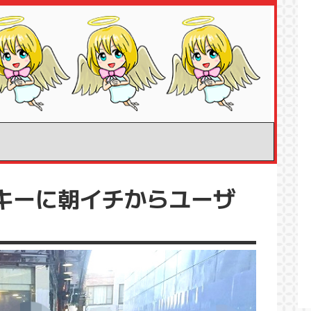
キーに朝イチからユーザ