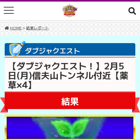
toggle navigation
HOME
>
結果レポート
ダブジャクエスト
【ダブジャクエスト！】2月5
日(月)信夫山トンネル付近【薬
草×4】
結果