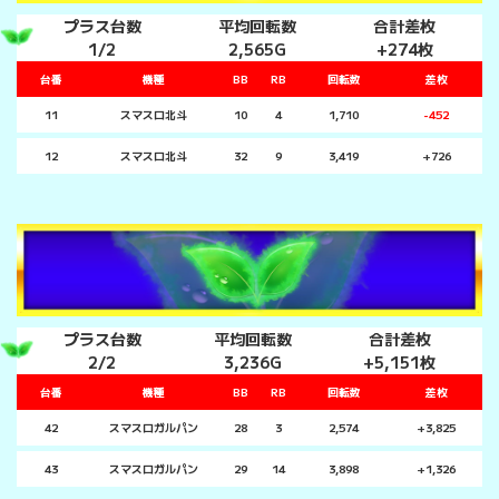
プラス台数
平均回転数
合計差枚
1/2
2,565G
+274枚
台番
機種
BB
RB
回転数
差枚
11
スマスロ北斗
10
4
1,710
-452
12
スマスロ北斗
32
9
3,419
+726
プラス台数
平均回転数
合計差枚
2/2
3,236G
+5,151枚
台番
機種
BB
RB
回転数
差枚
42
スマスロガルパン
28
3
2,574
+3,825
43
スマスロガルパン
29
14
3,898
+1,326