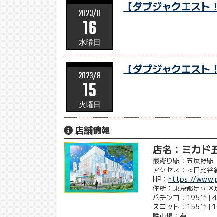
【ダブジャクエスト！
2023/8
16
水曜日
【ダブジャクエスト！
2023/8
15
火曜日
店舗情報
店名：ミカド
最寄り駅：五反野駅
アクセス：＜日比谷
HP：
https://www.p
住所：東京都足立区足
パチンコ：195台 [4] 
スロット：155台 [10
駐車場：有