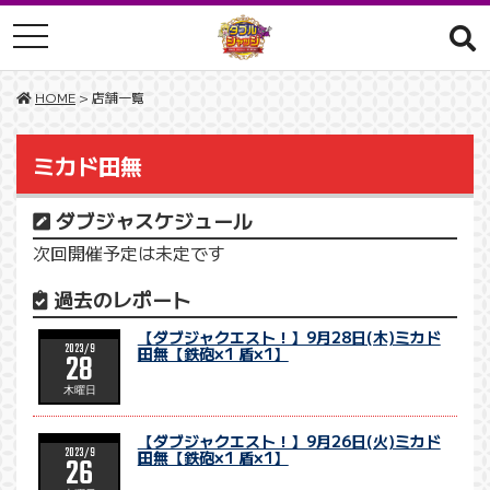
toggle navigation
HOME
> 店舗一覧
ミカド田無
ダブジャスケジュール
次回開催予定は未定です
過去のレポート
【ダブジャクエスト！】9月28日(木)ミカド
2023/9
田無【鉄砲×1 盾×1】
28
木曜日
【ダブジャクエスト！】9月26日(火)ミカド
2023/9
田無【鉄砲×1 盾×1】
26