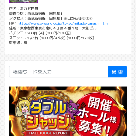
店名：ミカド田無
最寄り駅：西武新宿線「田無駅」
アクセス：西武新宿線「田無駅」南口から徒歩①分
HP：
https://www.p-world.co.jp/tokyo/mikado-tanashi.htm
住所：東京都西東京市南町４丁目４番１号 大和ビル
パチンコ：200台 [4] [200円/178玉]
スロット：193台 [1000円/46枚] [1000円/178枚]
駐車場：有