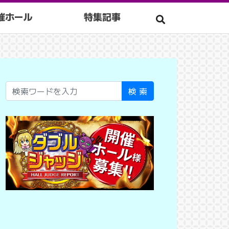
催ホール
特集記事