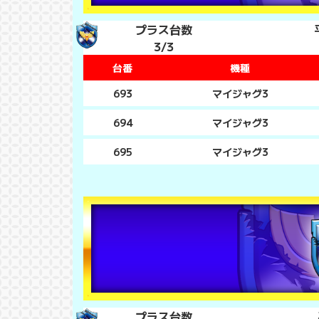
プラス台数
3/3
台番
機種
693
マイジャグ3
694
マイジャグ3
695
マイジャグ3
プラス台数