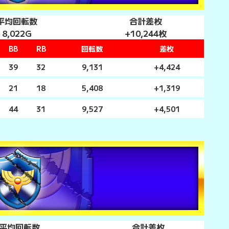
平均回転数
合計差枚
8,022G
+10,244枚
BB
RB
回転数
差枚
39
32
9,131
+4,424
21
18
5,408
+1,319
44
31
9,527
+4,501
平均回転数
合計差枚