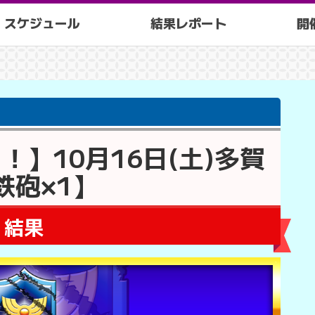
スケジュール
結果レポート
開
】10月16日(土)多賀
鉄砲×1】
結果