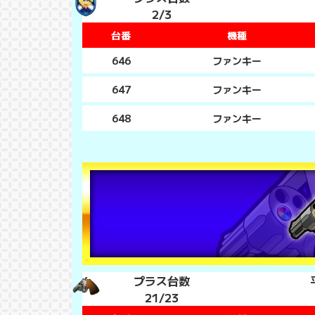
2/3
台番
機種
646
ファンキー
647
ファンキー
648
ファンキー
プラス台数
21/23