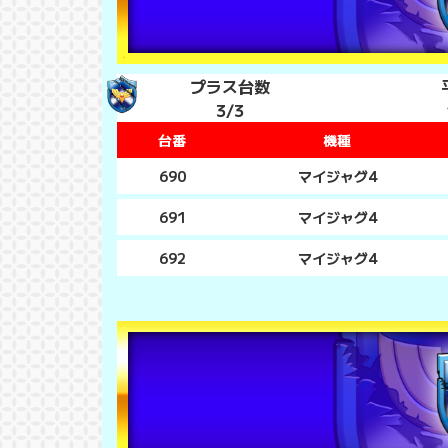
プラス台数
3/3
台番
機種
690
マイジャグ4
691
マイジャグ4
692
マイジャグ4