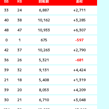
BB
RB
回転数
差枚
33
24
6,887
+2,711
40
38
10,162
+3,285
48
47
10,933
+6,307
0
1
675
-597
42
37
10,263
+2,790
36
26
5,321
-681
39
32
9,131
+4,424
21
18
5,408
+1,319
39
20
8,053
+4,209
30
21
6,710
+3,048