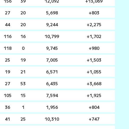
156
39
12,092
+13,069
27
20
5,698
+803
44
20
9,244
+2,275
116
16
10,799
+1,702
118
0
9,745
+980
25
19
7,005
+1,503
19
21
6,571
+1,055
27
53
6,435
+3,668
105
15
7,594
+1,925
36
1
1,956
+804
41
25
10,310
+747