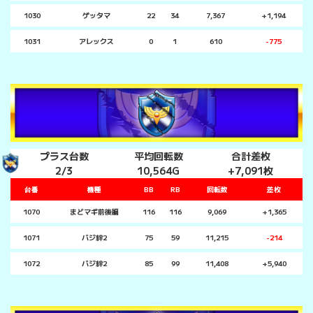
1030
ゲッタマ
22
34
7,367
+1,194
1031
アレックス
0
1
610
-775
プラス台数
平均回転数
合計差枚
2/3
10,564G
+7,091枚
台番
機種
BB
RB
回転数
差枚
1070
まどマギ前後編
116
116
9,069
+1,365
1071
バジ絆2
75
59
11,215
-214
1072
バジ絆2
85
99
11,408
+5,940