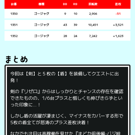
台番
機種
BB
RB
回転数
差枚
1350
ゴージャグ
9
10
2,906
-51
1351
ゴージャグ
43
39
10,451
+3,521
1352
ゴージャグ
28
24
7,242
+1,623
今回は【剣】と５枚の【盾】を装備してクエストに出
発！
剣の『リゼロ』からはしっかりとチャンスの存在を確認
できたものの、1/6台プラスと惜しくも伸びきらずとい
った印象に…！
しかし盾の活躍が凄まじく、マイナスをカバーする形で
5枚の盾全てが怒涛のプラス差枚決着！
なかでも注目は高稼働を見せた『まどか前後編-バジ絆