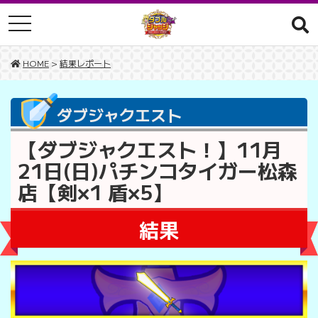
toggle navigation
HOME
>
結果レポート
ダブジャクエスト
【ダブジャクエスト！】11月
21日(日)パチンコタイガー松森
店【剣×1 盾×5】
結果