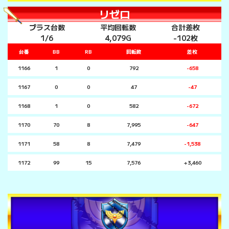
リゼロ
プラス台数
平均回転数
合計差枚
1/6
4,079G
-102枚
台番
BB
RB
回転数
差枚
1166
1
0
792
-658
1167
0
0
47
-47
1168
1
0
582
-672
1170
70
8
7,995
-647
1171
58
8
7,479
-1,538
1172
99
15
7,576
+3,460