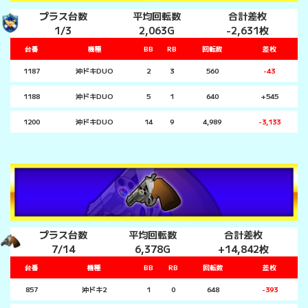
プラス台数
平均回転数
合計差枚
1/3
2,063G
-2,631枚
台番
機種
BB
RB
回転数
差枚
1187
沖ドキDUO
2
3
560
-43
1188
沖ドキDUO
5
1
640
+545
1200
沖ドキDUO
14
9
4,989
-3,133
プラス台数
平均回転数
合計差枚
7/14
6,378G
+14,842枚
台番
機種
BB
RB
回転数
差枚
857
沖ドキ2
1
0
648
-393