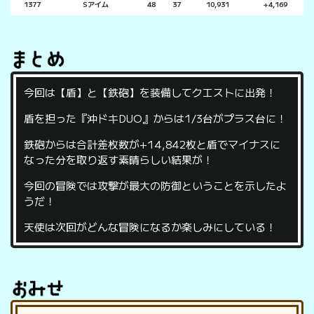
1377
Sアイム
48
37
10,931
+4,169
今回は【盾】と【鉄砲】を装備してクエストに出発！
盾を担った『沖ドキDUO』からは1/3台がプラス台に！
鉄砲からは合計差枚数が+14,842枚と盾でマイナスに
なった分を取り返す素晴らしい結果が！
今回の冒険では攻撃が最大の防御ということを示したよ
うだ！
天使は次回がどんな冒険になるか楽しみにしている！