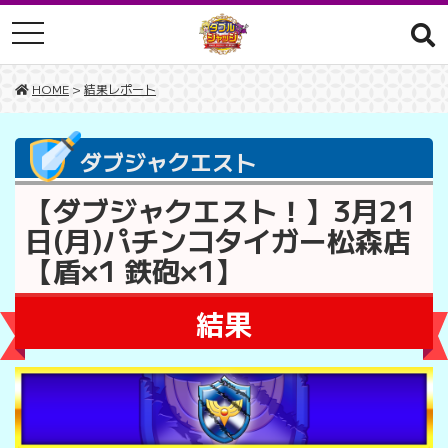
toggle navigation
HOME
>
結果レポート
ダブジャクエスト
【ダブジャクエスト！】3月21
日(月)パチンコタイガー松森店
【盾×1 鉄砲×1】
結果