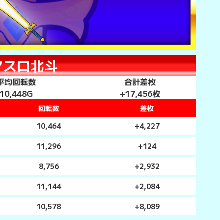
マスロ北斗
平均回転数
合計差枚
10,448G
+17,456枚
回転数
差枚
10,464
+4,227
11,296
+124
8,756
+2,932
11,144
+2,084
10,578
+8,089