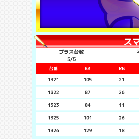
ス
プラス台数
5/5
台番
BB
RB
1321
105
21
1322
87
26
1323
84
11
1325
101
26
1326
129
18