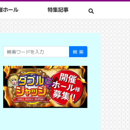
催ホール
特集記事