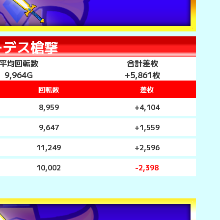
ーデス槍撃
平均回転数
合計差枚
9,964G
+5,861枚
回転数
差枚
8,959
+4,104
9,647
+1,559
11,249
+2,596
10,002
-2,398