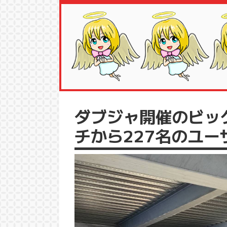
ダブジャ開催のビッ
チから227名のユー