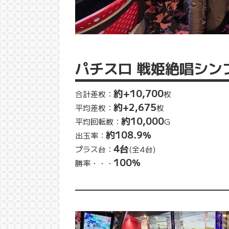
パチスロ 戦姫絶唱シン
約+10,700
合計差枚：
枚
約+2,675
平均差枚：
枚
約10,000
平均回転数：
G
約108.9％
出玉率：
4台
プラス台：
(全4台)
100％
勝率・・・