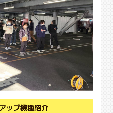
アップ機種紹介