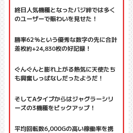
終日人気機種となったバジ絆では多く
のユーザーで賑わいを見せた！
勝率62％という優秀な数字の先に合計
差枚
枚の好記録！
約+24,830
ぐんぐんと膨れ上がる熱気に天使たち
も興奮しっぱなしだったようだ！
そしてAタイプからはジャグラーシリ
ーズの3機種をピックアップ！
平均回転数6,000Gの高い稼働率を携