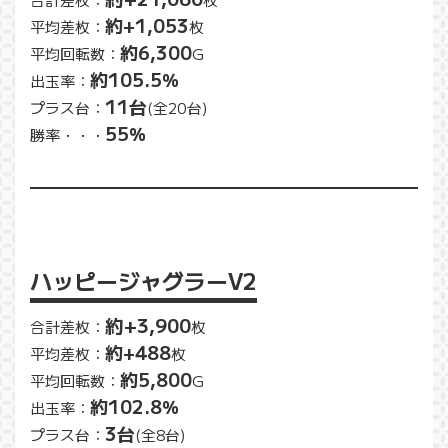
約+1,053
平均差枚：
枚
約6,300
平均回転数：
G
約105.5％
出玉率：
11台
プラス台：
(全20台)
55％
勝率・・・
ハッピージャグラーV2
約+3,900
合計差枚：
枚
約+488
平均差枚：
枚
約5,800
平均回転数：
G
約102.8％
出玉率：
3台
プラス台：
(全8台)