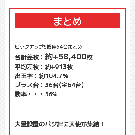
まとめ
ピックアップ5機種64台まとめ
約+58,400
合計差枚：
枚
平均差枚：
約+913
枚
出玉率：
約104.7％
プラス台：
36台
(全64台)
勝率・・・
56％
大量設置のバジ絆に天使が集結！