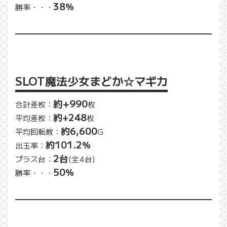
38％
勝率・・・
SLOT魔法少女まどか☆マギカ
約+990
合計差枚：
枚
約+248
平均差枚：
枚
約6,600
平均回転数：
G
約101.2％
出玉率：
2台
プラス台：
(全4台)
50％
勝率・・・