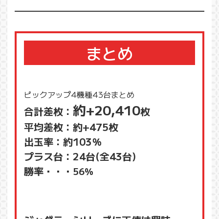
まとめ
ピックアップ4機種43台まとめ
約+20,410
合計差枚：
枚
平均差枚：
約+475
枚
出玉率：
約103％
プラス台：
24台
(全43台)
勝率・・・
56％