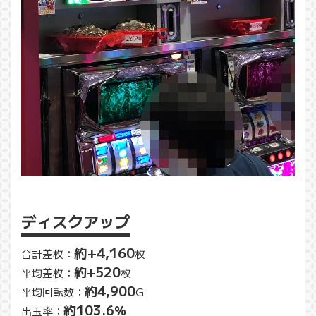
ディスクアップ
約+4,160
合計差枚：
枚
約+520
平均差枚：
枚
約4,900
平均回転数：
G
約103.6％
出玉率：