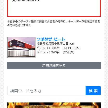
※記事中のデータは独自の調査によるものであり、ホールデータを保証するも
のではございません
つばめザ･ビート
福島県相馬市小泉字山田405
パチンコ：384台 [4] [1] [0.5]
スロット：343台 [20] [5]
店舗詳細を見る