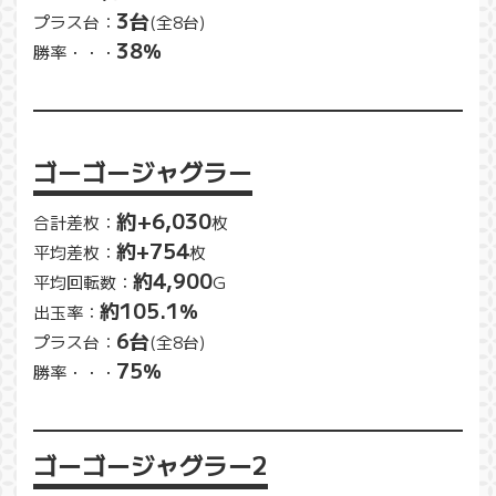
3台
プラス台：
(全8台)
38％
勝率・・・
ゴーゴージャグラー
約+6,030
合計差枚：
枚
約+754
平均差枚：
枚
約4,900
平均回転数：
G
約105.1％
出玉率：
6台
プラス台：
(全8台)
75％
勝率・・・
ゴーゴージャグラー2