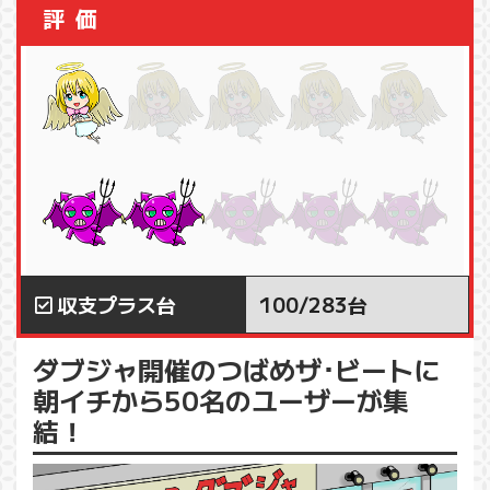
評価
収支プラス台
100/283台
ダブジャ開催のつばめザ･ビートに
朝イチから50名のユーザーが集
結！