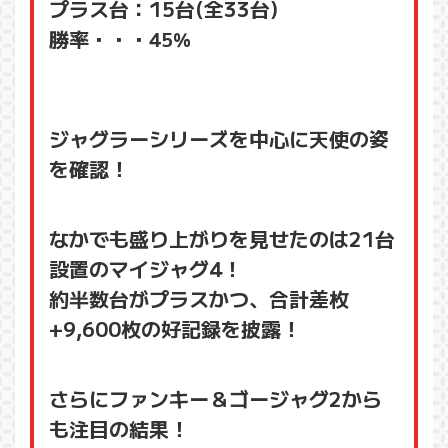
プラス台：
15台
(全33台)
勝率・・・
45％
ジャグラーシリーズを中心に天使の姿
を確認！
なかでも盛り上がりを見せたのは21台
設置のマイジャグ4！
約半数台がプラスかつ、合計差枚
+9,600枚の好記録を披露！
さらにファンキー＆ゴージャグ2から
も注目の結果！