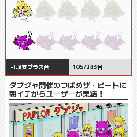
収支プラス台
105/283台
ダブジャ開催のつばめザ・ビートに
朝イチからユーザーが集結！