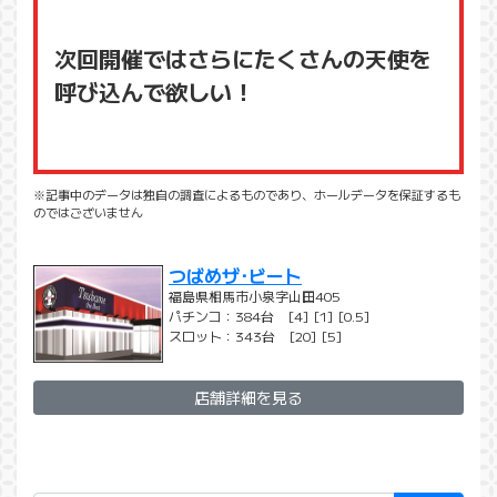
次回開催ではさらにたくさんの天使を
呼び込んで欲しい！
※記事中のデータは独自の調査によるものであり、ホールデータを保証するも
のではございません
つばめザ･ビート
福島県相馬市小泉字山田405
パチンコ：384台 [4] [1] [0.5]
スロット：343台 [20] [5]
店舗詳細を見る