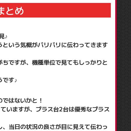
まとめ
見♪
うという気概がバリバリに伝わってきます
がちですが、機種単位で見てもしっかりと
うです♪
のではないかと！
っていますが、プラス台2台は優秀なプラス
し、当日の状況の良さが目に見えて伝わっ