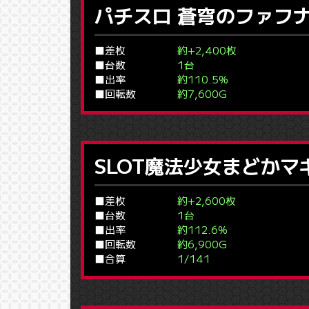
台番
BB
パチスロ 蒼穹のファフナー
1075
21
1076
22
■差枚
約+2,400枚
■台数
1台
■出率
約110.5%
■回転数
約7,600G
SLOT魔法少女まどかマ
■差枚
約+2,600枚
■台数
1台
■出率
約112.6%
■回転数
約6,900G
■合算
1/141