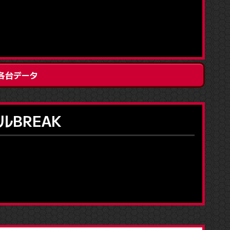
各台データ
RB
回転数
合成確率
差枚
ルBREAK
24
9,300
1/163
+800
12
3,900
1/186
-1,300
25
6,300
1/129
+2,300
19
6,000
1/140
+2,100