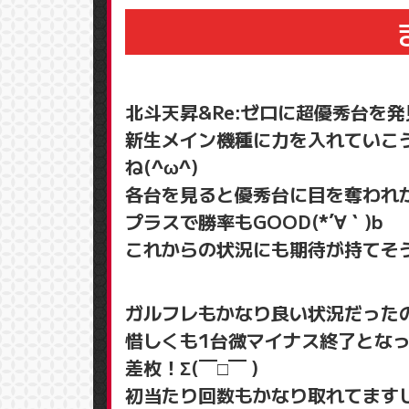
北斗天昇&Re:ゼロに超優秀台を発
新生メイン機種に力を入れていこ
ね(^ω^)
各台を見ると優秀台に目を奪われ
プラスで勝率もGOOD(*´∀｀)b
これからの状況にも期待が持てそ
ガルフレもかなり良い状況だった
惜しくも1台微マイナス終了とな
差枚！Σ(￣□￣ )
初当たり回数もかなり取れてます