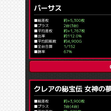
バーサス
■総差枚
約+5,300枚
■プラス
2台(3台)
■平均差枚
約+1,767枚
■出率
約112.0%
■平均回転数
約4,900G
■全台合算
1/152
■勝率
67%
台番
BB
クレアの秘宝伝 女神の
1200
5
1201
30
■総差枚
約+3,900枚
■プラス
3台(4台)
1202
24