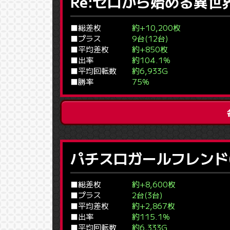
Re:ゼロから始める異世
1087
125
1088
56
■総差枚
約+10,200枚
■プラス
9台(12台)
1089
35
■平均差枚
約+850枚
1090
55
■出率
約104.1%
■平均回転数
約6,933G
1091
139
■勝率
75%
1092
103
1093
85
台番
BB
パチスロガールフレンド
1094
14
1095
102
■総差枚
約+8,600枚
■プラス
2台(3台)
1096
66
■平均差枚
約+2,867枚
1097
98
■出率
約115.1%
■平均回転数
約6,333G
1098
63