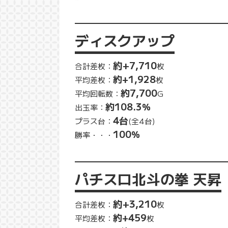
ディスクアップ
約+7,710
合計差枚：
枚
約+1,928
平均差枚：
枚
約7,700
平均回転数：
G
約108.3％
出玉率：
4台
プラス台：
(全4台)
100％
勝率・・・
パチスロ北斗の拳 天昇
約+3,210
合計差枚：
枚
約+459
平均差枚：
枚