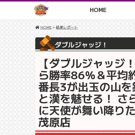
HOME
HOME
>
結果レポート
ダブルジャッジ！
【ダブルジャッジ！
ら勝率86％＆平均約
番長3が出玉の山を
と漢を魅せる！ さ
に天使が舞い降りた！ 
茂原店