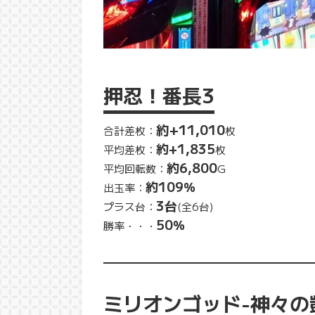
押忍！番長3
約+11,010
合計差枚：
枚
約+1,835
平均差枚：
枚
約6,800
平均回転数：
G
約109％
出玉率：
3台
プラス台：
(全6台)
50％
勝率・・・
ミリオンゴッド-神々の