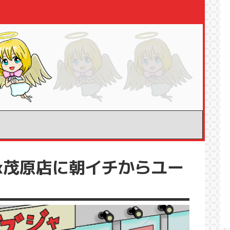
x茂原店に朝イチからユー