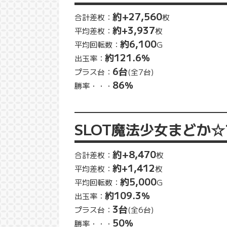
約+27,560
合計差枚：
枚
約+3,937
平均差枚：
枚
約6,100
平均回転数：
G
約121.6％
出玉率：
6台
プラス台：
(全7台)
86％
勝率・・・
SLOT魔法少女まどか☆
約+8,470
合計差枚：
枚
約+1,412
平均差枚：
枚
約5,000
平均回転数：
G
約109.3％
出玉率：
3台
プラス台：
(全6台)
50％
勝率・・・