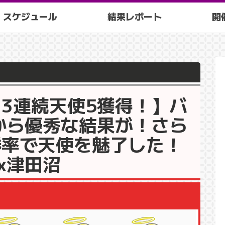
スケジュール
結果レポート
開
3連続天使5獲得！】バ
から優秀な結果が！さら
勝率で天使を魅了した！
ax津田沼