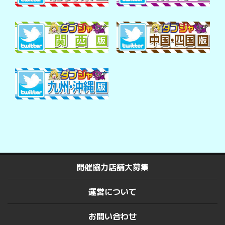
開催協力店舗大募集
運営について
お問い合わせ