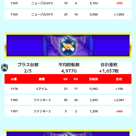
1163
ニューパルSP3
10
4
3,192
-939
1165
ニューパルSP3
23
16
5,586
+1,882
プラス台数
平均回転数
合計差枚
2/3
4,977G
+1,637枚
台番
機種
BB
RB
回転数
差枚
1178
Sアイム
21
17
5,982
+196
1180
ファンキー2
35
20
7,692
+2,087
1181
ファンキー2
3
2
1,258
-646