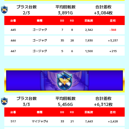
プラス台数
平均回転数
合計差枚
2/3
3,891G
+3,084枚
台番
機種
BB
RB
回転数
差枚
445
ゴージャグ
7
8
2,342
-368
446
ゴージャグ
35
28
7,830
+3,237
447
ゴージャグ
5
6
1,500
+215
プラス台数
平均回転数
合計差枚
3/3
5,456G
+6,312枚
台番
機種
BB
RB
回転数
差枚
517
マイジャグ4
33
21
7,443
+2,428