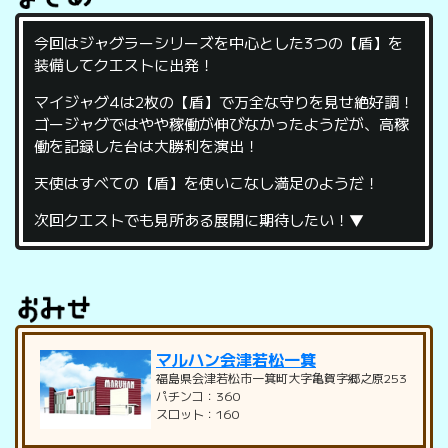
今回はジャグラーシリーズを中心とした3つの【盾】を
装備してクエストに出発！
マイジャグ4は2枚の【盾】で万全な守りを見せ絶好調！
ゴージャグではやや稼働が伸びなかったようだが、高稼
働を記録した台は大勝利を演出！
天使はすべての【盾】を使いこなし満足のようだ！
次回クエストでも見所ある展開に期待したい！▼
マルハン会津若松一箕
福島県会津若松市一箕町大字亀賀字郷之原253
パチンコ：360
スロット：160