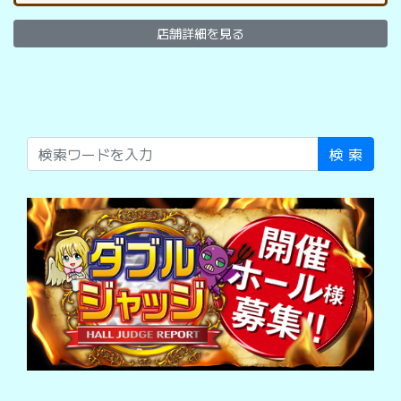
店舗詳細を見る