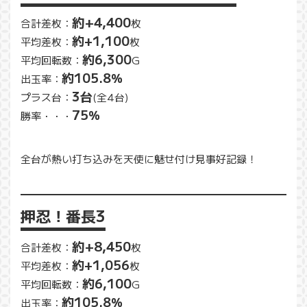
約+4,400
合計差枚：
枚
約+1,100
平均差枚：
枚
約6,300
平均回転数：
G
約105.8％
出玉率：
3台
プラス台：
(全4台)
75％
勝率・・・
全台が熱い打ち込みを天使に魅せ付け見事好記録！
押忍！番長3
約+8,450
合計差枚：
枚
約+1,056
平均差枚：
枚
約6,100
平均回転数：
G
約105.8％
出玉率：