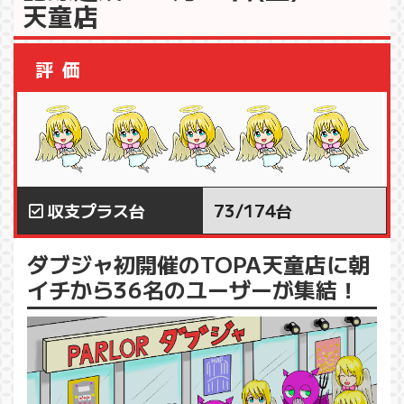
天童店
評価
収支プラス台
73/174台
ダブジャ初開催のTOPA天童店に朝
イチから36名のユーザーが集結！