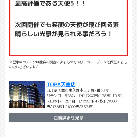
最高評価である天使5！！
次回開催でも笑顔の天使が飛び回る素
晴らしい光景が見られる事だろう！
※記事中のデータは独自の調査によるものであり、ホールデータを保証するも
のではございません
TOPA天童店
山形県天童市東久野本三丁目7番33号
パチンコ：328台 [4] [200円/178玉] [0.5]
スロット：251台 [1000円/47枚] [1000
円/178枚] [1000円/357枚]
店舗詳細を見る